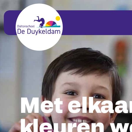
Met elkaa
kleuren w