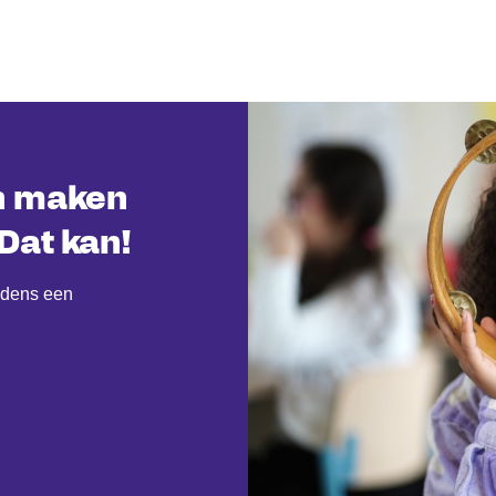
en maken
Dat kan!
ijdens een