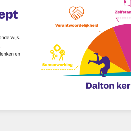
ept
nonderwijs.
t
denken en