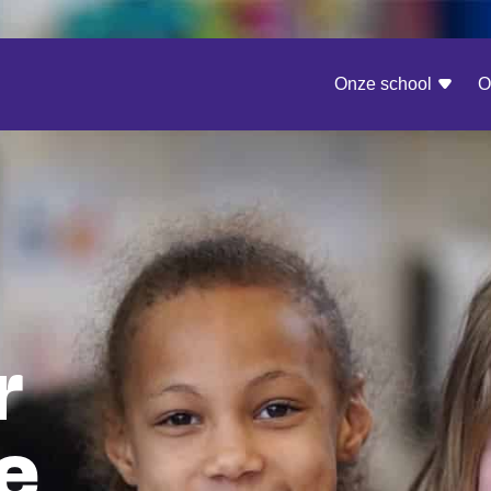
Onze school
O
r
e