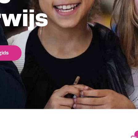
wijs
gids