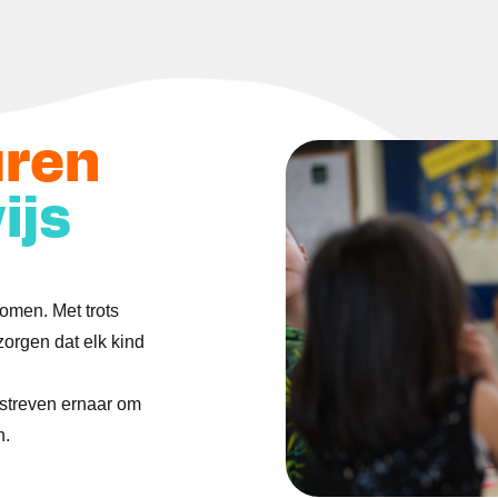
uren
ijs
komen. Met trots
orgen dat elk kind
 streven ernaar om
n.